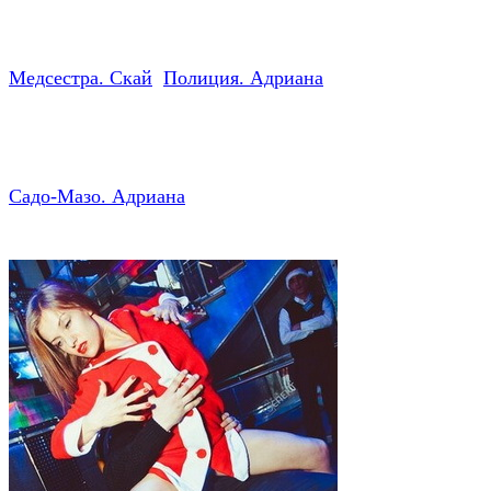
Заказать стриптиз
StripBest — +7 952
007-16-37
Медсестра. Скай
Полиция. Адриана
Садо-Мазо. Адриана